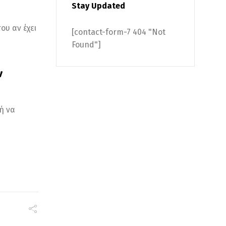
Stay Updated
ου αν έχει
[contact-form-7 404 "Not
Found"]
ν
ή να