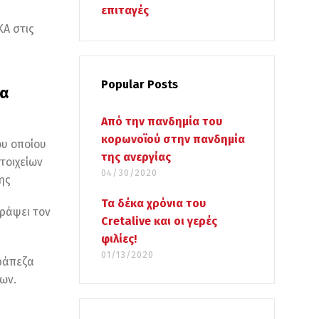
επιταγές
ΚΑ στις
Popular Posts
ια
Από την πανδημία του
κορωνοϊού στην πανδημία
ου οποίου
της ανεργίας
τοιχείων
04/30/2020
ης
Τα δέκα χρόνια του
ράψει τον
Cretalive και οι γερές
φιλίες!
01/13/2020
τράπεζα
ων.