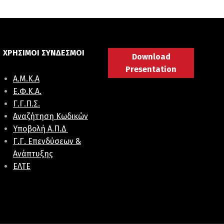
ΧΡΗΣΙΜΟΙ ΣΥΝΔΕΣΜΟΙ
Download
Presentation
Α.Μ.Κ.Α
E.Φ.K.A.
Γ.Γ.Π.Σ.
Αναζήτηση Κωδικών
Υποβολή Α.Π.Δ
Γ.Γ. Επενδύσεων &
Ανάπτυξης
ΕΛΤΕ