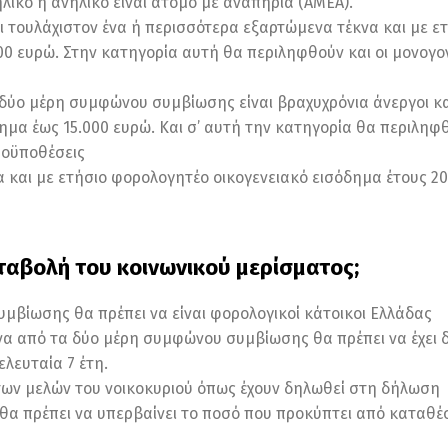
ήλικο ή ανήλικο είναι άτομο με αναπηρία (ΑΜΕΑ).
ι τουλάχιστον ένα ή περισσότερα εξαρτώμενα τέκνα και με ε
00 ευρώ. Στην κατηγορία αυτή θα περιληφθούν και οι μονογο
α δύο μέρη συμφώνου συμβίωσης είναι βραχυχρόνια άνεργοι κα
ημα έως 15.000 ευρώ. Και σ’ αυτή την κατηγορία θα περιληφθ
ροϋποθέσεις
α και με ετήσιο φορολογητέο οικογενειακό εισόδημα έτους 2
αταβολή του κοινωνικού μερίσματος;
υμβίωσης θα πρέπει να είναι φορολογικοί κάτοικοι Ελλάδας
να από τα δύο μέρη συμφώνου συμβίωσης θα πρέπει να έχει δι
ελευταία 7 έτη.
των μελών του νοικοκυριού όπως έχουν δηλωθεί στη δήλωση
 θα πρέπει να υπερβαίνει το ποσό που προκύπτει από καταθέ