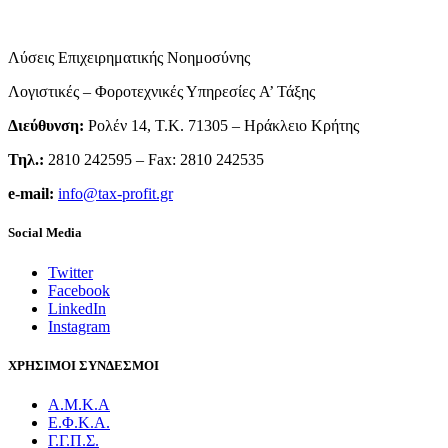
Λύσεις Επιχειρηματικής Νοημοσύνης
Λογιστικές – Φοροτεχνικές Υπηρεσίες Α’ Τάξης
Διεύθυνση:
Ρολέν 14, T.K. 71305 – Ηράκλειο Κρήτης
Τηλ.:
2810 242595 – Fax: 2810 242535
e-mail:
info@tax-profit.gr
Social Media
Twitter
Facebook
LinkedIn
Instagram
ΧΡΗΣΙΜΟΙ ΣΥΝΔΕΣΜΟΙ
Α.Μ.Κ.Α
E.Φ.K.A.
Γ.Γ.Π.Σ.