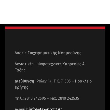
Πλεκτεμπορική Κρήτης Α.Β.Ε.Ε.
Λύσεις Επιχειρηματικής Νοημοσύνης
Λογιστικές – Φοροτεχνικές Υπηρεσίες Α’
Τάξης
Διεύθυνση:
Ρολέν 14, T.K. 71305 – Ηράκλειο
Κρήτης
Τηλ.:
2810 242595 – Fax: 2810 242535
e-mail:
info@tax-profit.gr