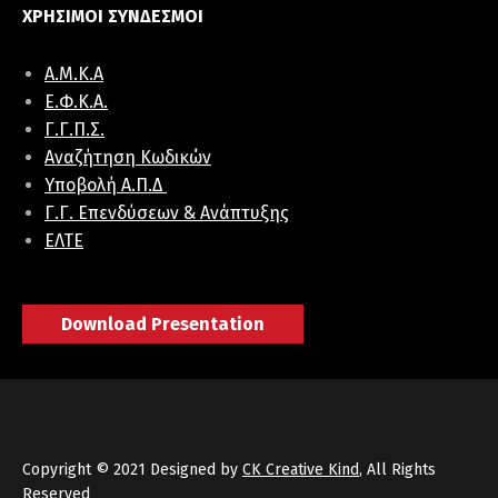
ΧΡΗΣΙΜΟΙ ΣΥΝΔΕΣΜΟΙ
Α.Μ.Κ.Α
E.Φ.K.A.
Γ.Γ.Π.Σ.
Αναζήτηση Κωδικών
Υποβολή Α.Π.Δ
Γ.Γ. Επενδύσεων & Ανάπτυξης
ΕΛΤΕ
Download Presentation
Copyright © 2021 Designed by
CK Creative Kind
, All Rights
Reserved