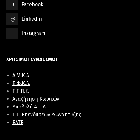
Facebook
LinkedIn
Instagram
ΧΡΗΣΙΜΟΙ ΣΥΝΔΕΣΜΟΙ
Α.Μ.Κ.Α
E.Φ.K.A.
Γ.Γ.Π.Σ.
Αναζήτηση Κωδικών
Υποβολή Α.Π.Δ
Γ.Γ. Επενδύσεων & Ανάπτυξης
ΕΛΤΕ