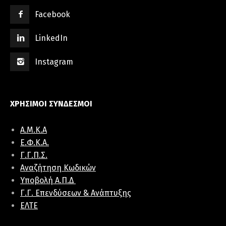
Facebook
LinkedIn
Instagram
ΧΡΗΣΙΜΟΙ ΣΥΝΔΕΣΜΟΙ
Α.Μ.Κ.Α
E.Φ.K.A.
Γ.Γ.Π.Σ.
Αναζήτηση Κωδικών
Υποβολή Α.Π.Δ
Γ.Γ. Επενδύσεων & Ανάπτυξης
ΕΛΤΕ