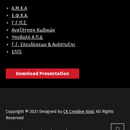
Α.Μ.Κ.Α
E.Φ.K.A.
Γ.Γ.Π.Σ.
Αναζήτηση Κωδικών
Υποβολή Α.Π.Δ
Γ.Γ. Επενδύσεων & Ανάπτυξης
ΕΛΤΕ
Download Presentation
Copyright © 2021 Designed by
CK Creative Kind
, All Rights
Reserved