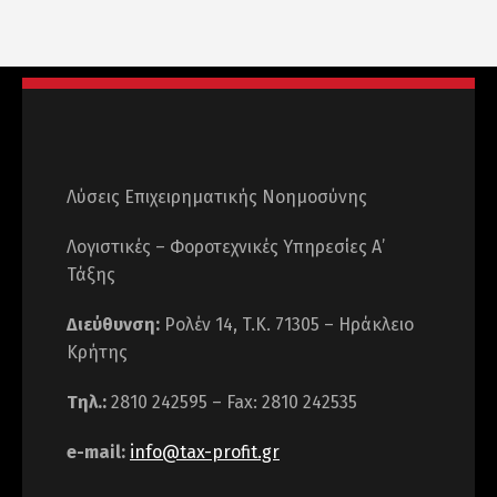
Λύσεις Επιχειρηματικής Νοημοσύνης
Λογιστικές – Φοροτεχνικές Υπηρεσίες Α’
Τάξης
Διεύθυνση:
Ρολέν 14, T.K. 71305 – Ηράκλειο
Κρήτης
Τηλ.:
2810 242595 – Fax: 2810 242535
e-mail:
info@tax-profit.gr