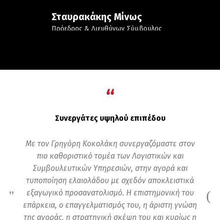
Σταυρακάκης Μίνως
Πρόεδρος & Διευθύνων Σύμβουλος
ΙΑΝΘΟΣ Α.Ε
“
Συνεργάτες υψηλού επιπέδου
Με τον Γρηγόρη Κοκολάκη συνεργαζόμαστε στον
πιο καθοριστικό τομέα των Λογιστικών και
Συμβουλευτικών Υπηρεσιών, στην αγορά και
τυποποίηση ελαιολάδου με σχεδόν αποκλειστικά
εξαγωγικό προσανατολισμό. Η επιστημονική του
επάρκεια, ο επαγγελματισμός του, η άριστη γνώση
της αγοράς, η στρατηγική σκέψη του και κυρίως η