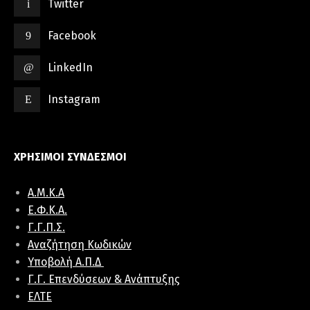
Twitter
Facebook
LinkedIn
Instagram
ΧΡΗΣΙΜΟΙ ΣΥΝΔΕΣΜΟΙ
Α.Μ.Κ.Α
E.Φ.K.A.
Γ.Γ.Π.Σ.
Αναζήτηση Κωδικών
Υποβολή Α.Π.Δ
Γ.Γ. Επενδύσεων & Ανάπτυξης
ΕΛΤΕ