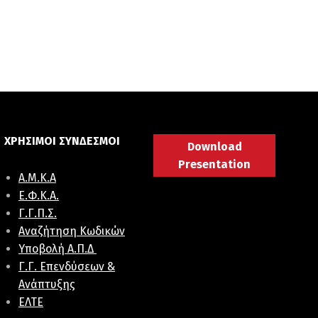
ΧΡΗΣΙΜΟΙ ΣΥΝΔΕΣΜΟΙ
Download
Presentation
Α.Μ.Κ.Α
E.Φ.K.A.
Γ.Γ.Π.Σ.
Αναζήτηση Κωδικών
Υποβολή Α.Π.Δ
Γ.Γ. Επενδύσεων &
Ανάπτυξης
ΕΛΤΕ