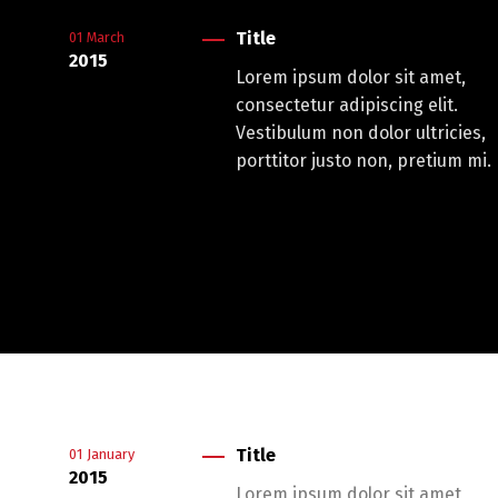
Title
01
March
2015
Lorem ipsum dolor sit amet,
consectetur adipiscing elit.
Vestibulum non dolor ultricies,
porttitor justo non, pretium mi.
Title
01
January
2015
Lorem ipsum dolor sit amet,