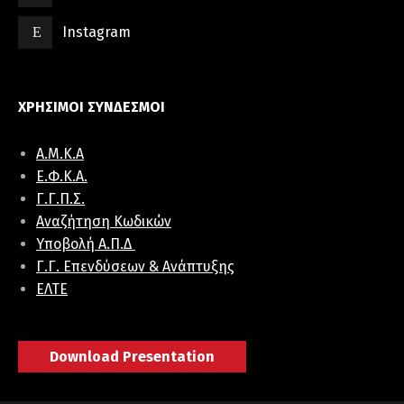
Instagram
ΧΡΗΣΙΜΟΙ ΣΥΝΔΕΣΜΟΙ
Α.Μ.Κ.Α
E.Φ.K.A.
Γ.Γ.Π.Σ.
Αναζήτηση Κωδικών
Υποβολή Α.Π.Δ
Γ.Γ. Επενδύσεων & Ανάπτυξης
ΕΛΤΕ
Download Presentation